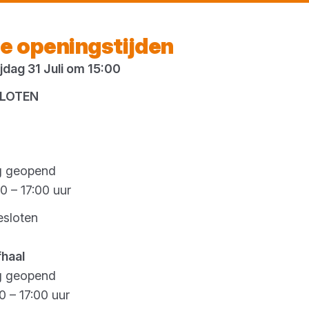
Morgen weer open
vanaf 07:00 uur
e openingstijden
dag 31 Juli om 15:00
es
SLOTEN
GEVELI
g geopend
Onze gevelimpregnee
0 – 17:00 uur
jouw klant vuil- en 
esloten
impregneermiddel ge
hydrofoob karakter,
fhaal
effectief beschermd 
g geopend
dampdoorlatend blijf
0 – 17:00 uur
jarenlang mooi te h