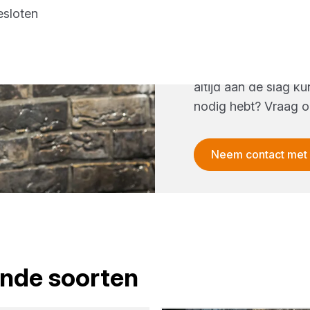
tegen uiteenlopende
esloten
waaruit de gevel is
soort gevelimpregne
wij meerdere soorten
altijd aan de slag ku
nodig hebt? Vraag o
Neem contact met
lende soorten