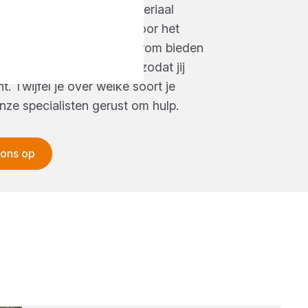
 weersinvloeden. Het materiaal
 opgebouwd is bepalend voor het
er dat je nodig hebt. Daarom bieden
 aan van hoge kwaliteit, zodat jij
nt. Twijfel je over welke soort je
nze specialisten gerust om hulp.
 ons op