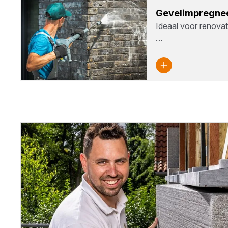
Gevel­im­preg­ne
Ideaal voor renovat
…