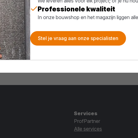
We leveren alles voor elk project; of je nu h
Professionele kwaliteit
In onze bouwshop en het magazijn liggen all
Stel je vraag aan onze specialisten
Services
ProfPartner
Alle services