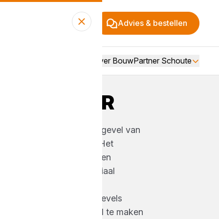
Advies & bestellen
Over BouwPartner Schoute
MPREGNEER
r is dé oplossing om de gevel van
waterafstotend te maken. Het
eft stenen constructies een
 waardoor het gevelmateriaal
blijft tegen vocht en tóch
t. Zo help jij als vakman gevels
ouden en optimaal bestand te maken