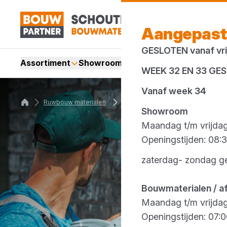
Aangepast
GESLOTEN vanaf vrij
Assortiment
Showroom
Services
Merken
Acti
WEEK 32 EN 33 GE
Vanaf week 34
Ruwbouw materialen
Gevelimpregneer
Showroom
Maandag t/m vrijda
Openingstijden: 08:3
zaterdag- zondag g
Bouwmaterialen / a
Maandag t/m vrijda
Openingstijden: 07:0