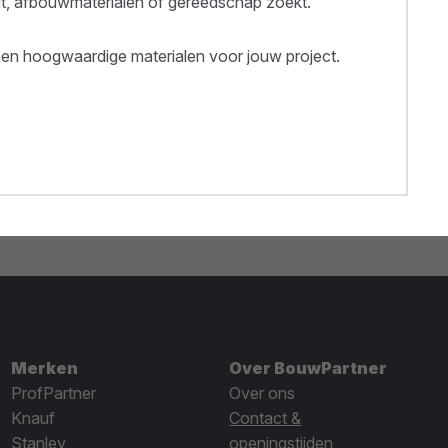
out, afbouwmaterialen of gereedschap zoekt.
een hoogwaardige materialen voor jouw project.
Merken
Over BouwPartner
ProfPartner
Over ons
Knauf
Contact &
Stanley
openingstijden