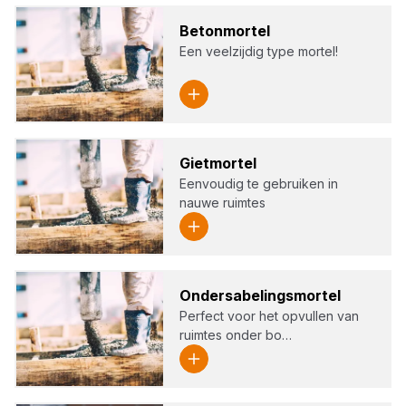
Beton­mor­tel
Een veelzijdig type mortel!
Giet­mor­tel
Eenvoudig te gebruiken in
nauwe ruimtes
Onders­a­be­lings­mor­tel
Perfect voor het opvullen van
ruimtes onder bo…