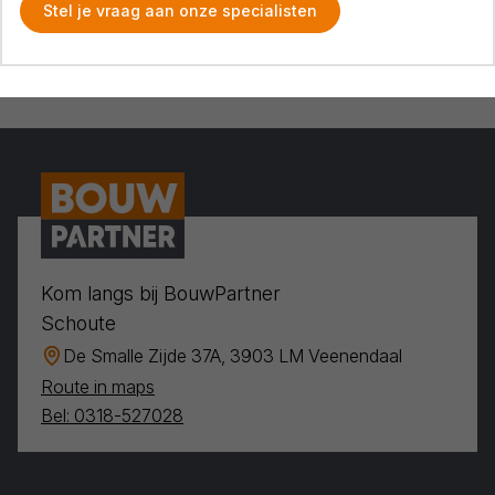
Stel je vraag aan onze specialisten
Kom langs bij BouwPartner
Schoute
De Smalle Zijde 37A, 3903 LM Veenendaal
Route in maps
Bel: 0318-527028