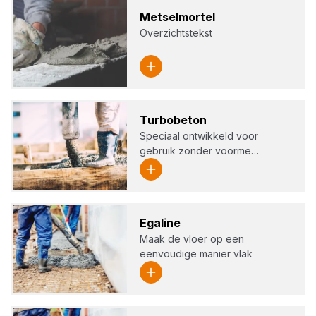
Met­sel­m­or­tel
Overzichtstekst
Tur­bo­be­ton
Speciaal ontwikkeld voor
gebruik zonder voorme…
Ega­li­ne
Maak de vloer op een
eenvoudige manier vlak