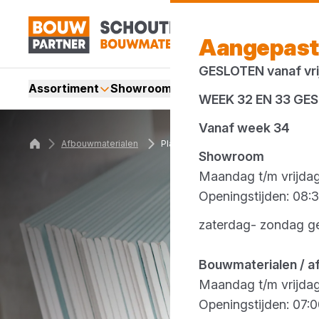
Aangepast
GESLOTEN vanaf vrij
Assortiment
Showroom
Services
Merken
Acti
WEEK 32 EN 33 GE
Vanaf week 34
Afbouwmaterialen
Platen
Showroom
Maandag t/m vrijda
Openingstijden: 08:3
zaterdag- zondag g
Bouwmaterialen / a
Maandag t/m vrijda
Openingstijden: 07:0