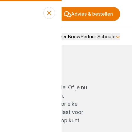
Advies & bestellen
Over BouwPartner Schoute
voor elke solide constructie! Of je nu
fond of meubel wilt maken,
en de ideale oplossing voor elke
lus. Ontdek de perfecte plaat voor
oor een resultaat waar je op kunt