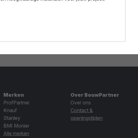
Merken
Over BouwPartner
ProfPartner
Over ons
Knauf
Contact &
Stanley
openingstijden
BMI Monier
Alle merken