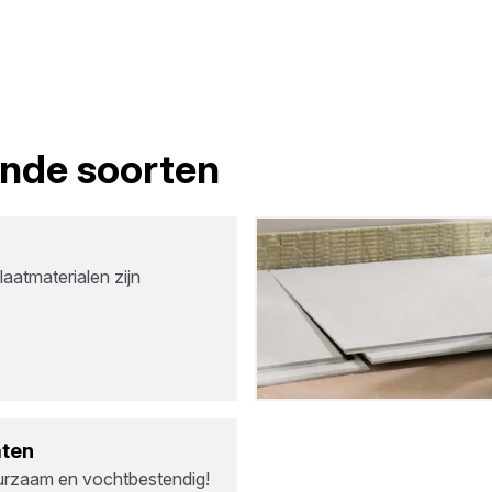
lende soorten
aatmaterialen zijn
­ten
uurzaam en vochtbestendig!