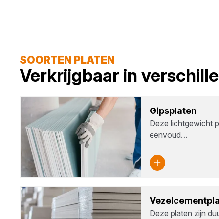
SOORTEN PLATEN
Verkrijgbaar in verschil
Gips­pla­ten
Deze lichtgewicht pl
eenvoud…
Vezel­ce­ment­pla
Deze platen zijn d