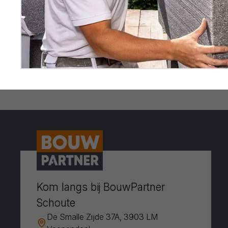
Kom langs bij BouwPartner
Schoute
De Smalle Zijde 37A, 3903 LM