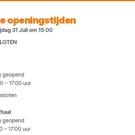
Vandaag gesloten
e openingstijden
dag 31 Juli om 15:00
es
SLOTEN
PLATEN
g geopend
0 – 17:00 uur
Platen zijn de basis 
esloten
een vloer, wand, pla
plaatmaterialen bied
fhaal
bouw- en renovatiek
g geopend
jouw project en ga v
0 – 17:00 uur
bouwen!