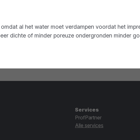
, omdat al het water moet verdampen voordat het impre
p zeer dichte of minder poreuze ondergronden minder 
Services
ProfPartner
Alle services