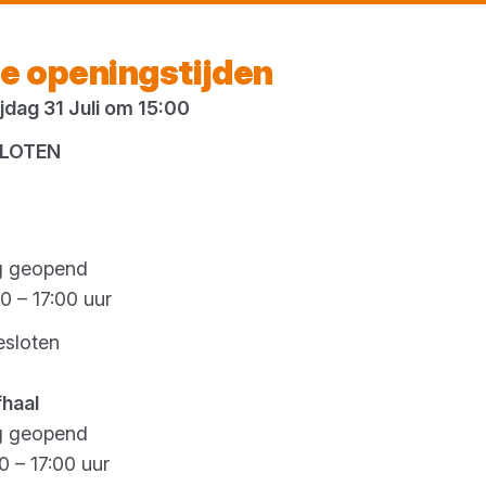
Vandaag gesloten
e openingstijden
dag 31 Juli om 15:00
es
SLOTEN
g geopend
0 – 17:00 uur
esloten
fhaal
g geopend
0 – 17:00 uur