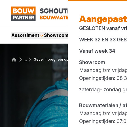
Aangepast
GESLOTEN vanaf vrij
Assortiment
Showroom
Services
Merken
Acti
WEEK 32 EN 33 GE
Vanaf week 34
...
Gevelimpregneer op water basis
Showroom
Maandag t/m vrijda
Openingstijden: 08:3
zaterdag- zondag g
Bouwmaterialen / a
Maandag t/m vrijda
Openingstijden: 07:0