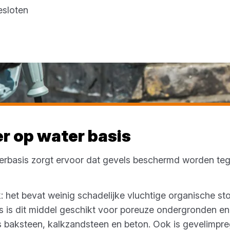
esloten
r op water basis
rbasis zorgt ervoor dat gevels beschermd worden teg
jk: het bevat weinig schadelijke vluchtige organische st
s is dit middel geschikt voor poreuze ondergronden en 
s baksteen, kalkzandsteen en beton. Ook is gevelimpr