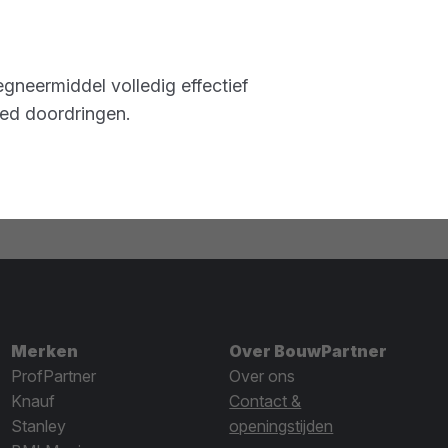
gneermiddel volledig effectief
goed doordringen.
Merken
Over BouwPartner
ProfPartner
Over ons
Knauf
Contact &
Stanley
openingstijden