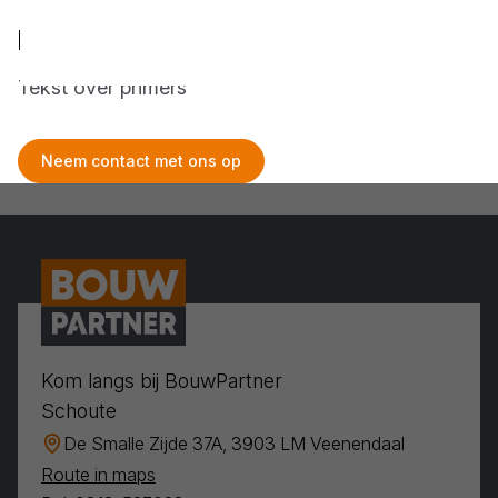
Primers
Tekst over primers
Neem contact met ons op
Kom langs bij BouwPartner
Schoute
De Smalle Zijde 37A, 3903 LM Veenendaal
Route in maps