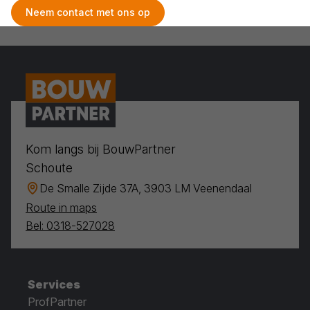
Neem contact met ons op
Kom langs bij BouwPartner
Schoute
De Smalle Zijde 37A, 3903 LM Veenendaal
Route in maps
Bel: 0318-527028
Services
ProfPartner