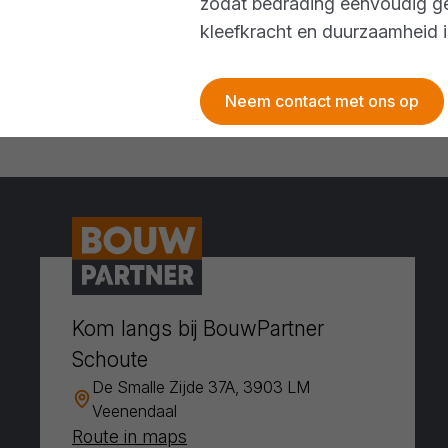
zodat bedrading eenvoudig ge
kleefkracht en duurzaamheid is
Neem contact met ons op
Kom langs bij BouwPartner
Schoute
De Smalle Zijde 37A, 3903 LM
Veenendaal
Route in maps