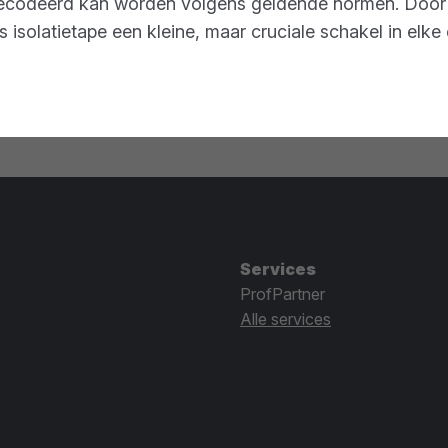
codeerd kan worden volgens geldende normen. Door de
 isolatietape een kleine, maar cruciale schakel in elke 
Services
ProfPartner
Alle services