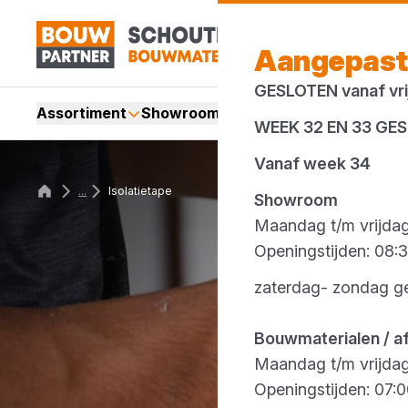
Aangepast
GESLOTEN vanaf vrij
Assortiment
Showroom
Services
Merken
Acti
WEEK 32 EN 33 GE
Vanaf week 34
...
Isolatietape
Showroom
Maandag t/m vrijda
Openingstijden: 08:3
zaterdag- zondag g
Bouwmaterialen / a
Maandag t/m vrijda
Openingstijden: 07:0