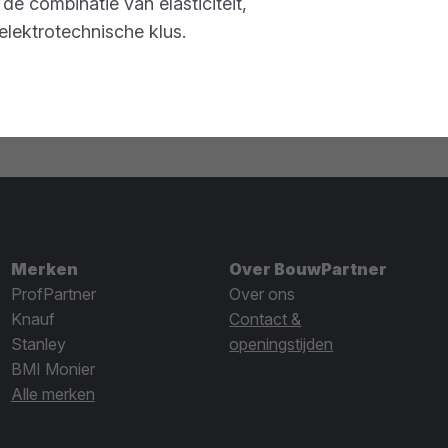
 combinatie van elasticiteit,
elektrotechnische klus.
Merken
Over BouwPartner
ProfPartner
Over ons
Knauf
Contact &
Stanley
openingstijden
BMI Monier
Alle merken