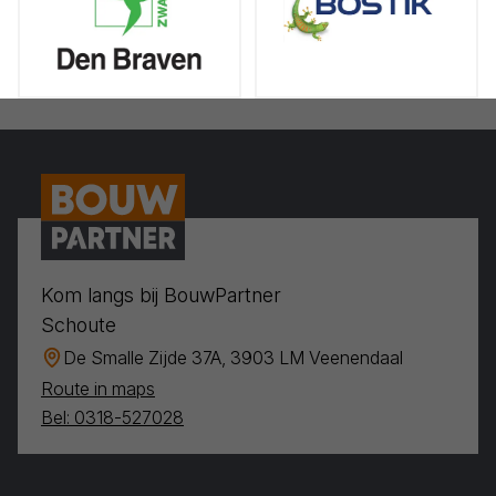
Kom langs bij BouwPartner
Schoute
De Smalle Zijde 37A, 3903 LM Veenendaal
Route in maps
Bel: 0318-527028