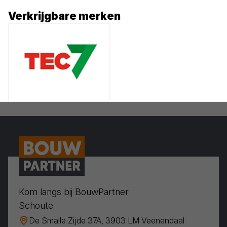
Verkrijgbare merken
Kom langs bij BouwPartner
Schoute
De Smalle Zijde 37A, 3903 LM Veenendaal