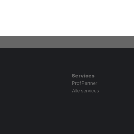
Services
ProfPartner
Alle services