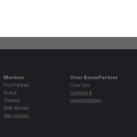
Merken
Over BouwPartner
ProfPartner
Over ons
Knauf
Contact &
Stanley
openingstijden
BMI Monier
Alle merken