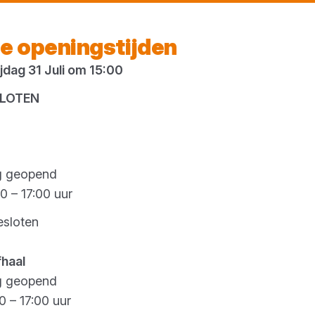
Morgen weer open
vanaf 07:00 uur
e openingstijden
dag 31 Juli om 15:00
es
SLOTEN
g geopend
0 – 17:00 uur
esloten
fhaal
g geopend
0 – 17:00 uur