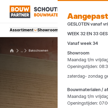
Aangepast
GESLOTEN vanaf vrij
Assortiment
Showroom
Services
Merken
Acti
WEEK 32 EN 33 GE
Vanaf week 34
...
Bakschoenen
Showroom
Maandag t/m vrijda
Openingstijden: 08:3
zaterdag- zondag g
Bouwmaterialen / a
Maandag t/m vrijda
Openingstijden: 07:0