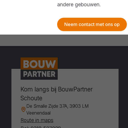
andere gebouwen.
Neem contact met ons op
Kom langs bij BouwPartner
Schoute
De Smalle Zijde 37A, 3903 LM
Veenendaal
Route in maps