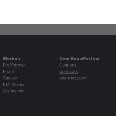
Merken
Over BouwPartner
ProfPartner
Over ons
Knauf
Contact &
Stanley
openingstijden
BMI Monier
Alle merken