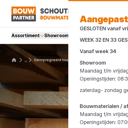
Aangepast
GESLOTEN vanaf vrij
Assortiment
Showroom
Services
Merken
Acti
WEEK 32 EN 33 GE
Vanaf week 34
...
Geïmpregneerd hout
Showroom
Maandag t/m vrijda
Openingstijden: 08:3
zaterdag- zondag g
Bouwmaterialen / a
Maandag t/m vrijda
Openingstijden: 07:0