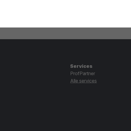
Services
ProfPartner
Alle services