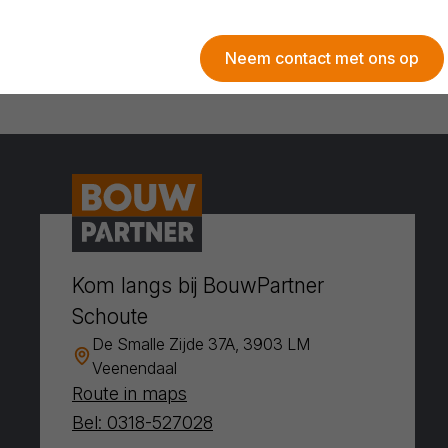
Neem contact met ons op
Kom langs bij BouwPartner
Schoute
De Smalle Zijde 37A, 3903 LM
Veenendaal
Route in maps
Bel: 0318-527028