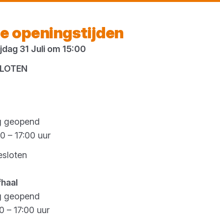
Morgen weer open
vanaf 07:00 uur
e openingstijden
dag 31 Juli om 15:00
es
SLOTEN
g geopend
0 – 17:00 uur
esloten
fhaal
g geopend
0 – 17:00 uur