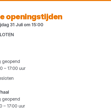
Vandaag gesloten
e openingstijden
dag 31 Juli om 15:00
es
SLOTEN
g geopend
0 – 17:00 uur
esloten
fhaal
g geopend
0 – 17:00 uur