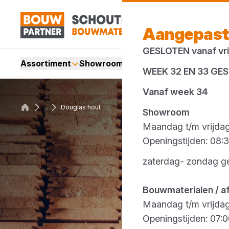
Aangepast
GESLOTEN vanaf vrij
Assortiment
Showroom
Services
Merken
Acti
WEEK 32 EN 33 GE
Vanaf week 34
...
Douglas hout
Showroom
Maandag t/m vrijda
Openingstijden: 08:3
zaterdag- zondag g
Bouwmaterialen / a
Maandag t/m vrijda
Openingstijden: 07:0