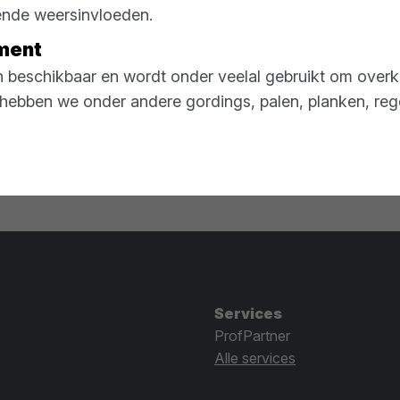
lende weersinvloeden.
iment
n beschikbaar en wordt onder veelal gebruikt om overk
 hebben we onder andere gordings, palen, planken, reg
Services
ProfPartner
Alle services