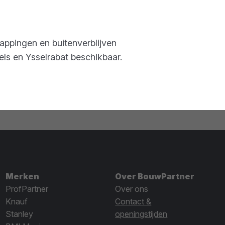
appingen en buitenverblijven
els en Ysselrabat beschikbaar.
Merken
Over BouwPartner
ProfPartner
Over ons
Knauf
Contact &
Stanley
openingstijden