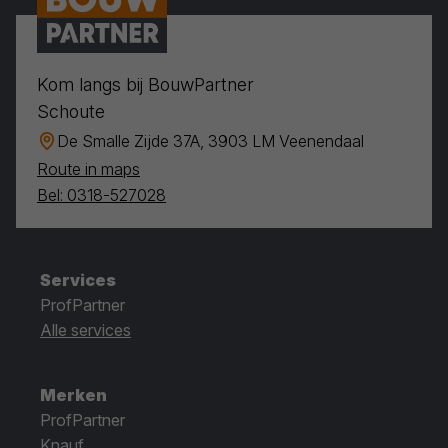
Kom langs bij BouwPartner
Schoute
De Smalle Zijde 37A, 3903 LM Veenendaal
Route in maps
Bel: 0318-527028
Services
ProfPartner
Alle services
Merken
ProfPartner
Knauf