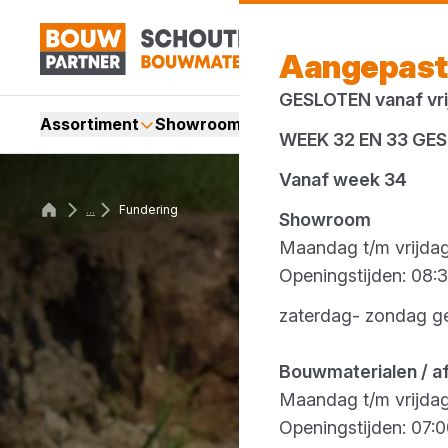
Aangepast
GESLOTEN vanaf vrij
Assortiment
Showroom
Services
Merken
Acti
WEEK 32 EN 33 GE
Vanaf week 34
...
Fundering
Showroom
Maandag t/m vrijda
Openingstijden: 08:3
zaterdag- zondag g
Bouwmaterialen / a
Maandag t/m vrijda
Openingstijden: 07:0