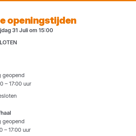
Vandaag gesloten
e openingstijden
dag 31 Juli om 15:00
es
SLOTEN
g geopend
0 – 17:00 uur
esloten
fhaal
g geopend
0 – 17:00 uur