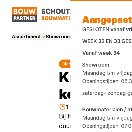
Aangepast
GESLOTEN vanaf vrij
Assortiment
Showroom
Services
Merken
Acti
WEEK 32 EN 33 GE
Vanaf week 34
Blog
Showroom
Knauf ceme
Maandag t/m vrijda
Openingstijden: 08:3
keuze voor
zaterdag- zondag g
1 minuut lezen
Gepublice
Bouwmaterialen / a
Bij het aanpakken van ge
Maandag t/m vrijda
duurzaam en kwalitatief e
Openingstijden: 07:0