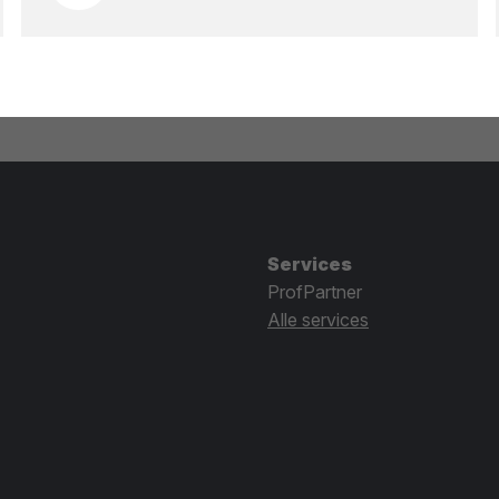
Services
ProfPartner
Alle services