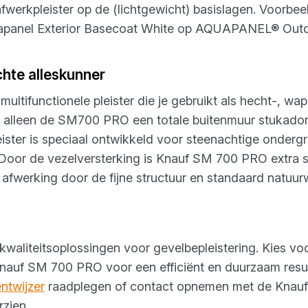
afwerkpleister op de (lichtgewicht) basislagen. Voorbe
uapanel Exterior Basecoat White op AQUAPANEL® Outd
hte alleskunner
ltifunctionele pleister die je gebruikt als hecht-, wa
t alleen de SM700 PRO een totale buitenmuur stukadoren
eister is speciaal ontwikkeld voor steenachtige onder
Door de vezelversterking is Knauf SM 700 PRO extra st
fwerking door de fijne structuur en standaard natuurwi
kwaliteitsoplossingen voor gevelbepleistering. Kies v
auf SM 700 PRO voor een efficiënt en duurzaam result
ntwijzer
raadplegen of contact opnemen met de Knauf-sp
rzien.