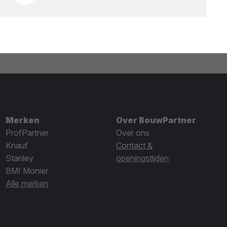
Merken
Over BouwPartner
ProfPartner
Over ons
Knauf
Contact &
Stanley
openingstijden
BMI Monier
Alle merken