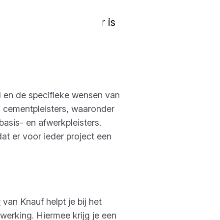
dergronden. Of het nu
Knauf AQUAPANEL®, er is
l en de specifieke wensen van
en cementpleisters, waaronder
asis- en afwerkpleisters.
at er voor ieder project een
r
van Knauf helpt je bij het
erking. Hiermee krijg je een