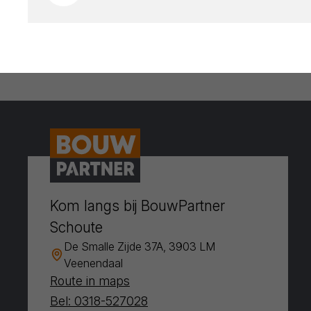
Kom langs bij BouwPartner
Schoute
De Smalle Zijde 37A, 3903 LM
Veenendaal
Route in maps
Bel: 0318-527028