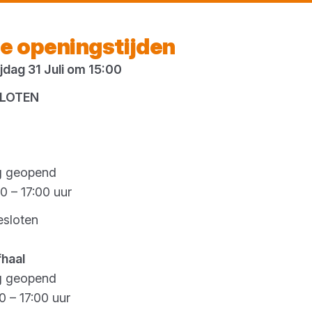
Vandaag gesloten
e openingstijden
dag 31 Juli om 15:00
es
SLOTEN
ntpleisters: de pe
g geopend
0 – 17:00 uur
 elk gevelproject!
esloten
erd op 22 september 2025
fhaal
velwerkzaamheden is de juiste cementpleister 
g geopend
indresultaat. Knauf biedt een uitgebreid asso
0 – 17:00 uur