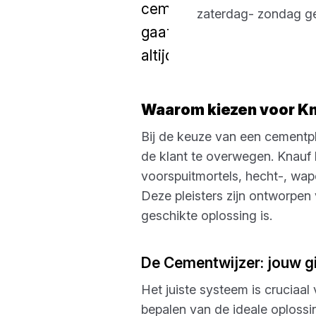
cementgebonden pleisters
zaterdag- zondag g
gaat om het renoveren v
altijd een passende oplos
Waarom kiezen voor K
Bij de keuze van een cementpl
de klant te overwegen. Knauf 
voorspuitmortels, hecht-, wap
Deze pleisters zijn ontworpen
geschikte oplossing is.
De Cementwijzer: jouw gid
Het juiste systeem is cruciaal
bepalen van de ideale oplossi