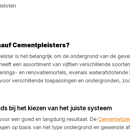
, altijd geschikt voor diverse systemen en on
esloten
an ongeïsoleerde gevels of het afwerken van 
sing in het Knauf assortiment te vinden.
nauf Cementpleisters?
eister is het belangrijk om de ondergrond van de geve
heeft een assortiment van vijftien verschillende soort
enings- en renovatiemortels, evenals waterafstotende b
 voor verschillende toepassingen en ondergronden, zod
s bij het kiezen van het juiste systeem
 voor een goed en langdurig resultaat. De
Cementwijze
ngen op basis van het type ondergrond en gewenste afw