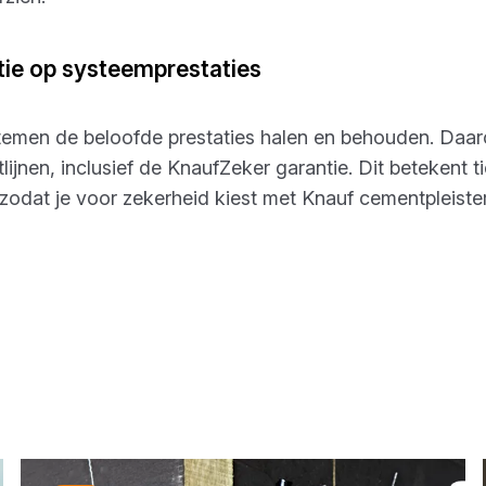
ie op systeemprestaties
temen de beloofde prestaties halen en behouden. Daa
lijnen, inclusief de KnaufZeker garantie. Dit betekent t
 zodat je voor zekerheid kiest met Knauf cementpleister