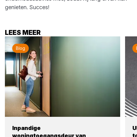
genieten. Succes!
LEES MEER
Blog
Inpandige
U
woningtoegangsdeur van
t