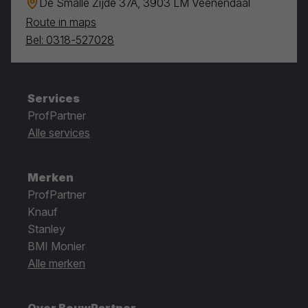
De Smalle Zijde 37A, 3903 LM Veenendaal
Route in maps
Bel: 0318-527028
Services
ProfPartner
Alle services
Merken
ProfPartner
Knauf
Stanley
BMI Monier
Alle merken
Over BouwPartner