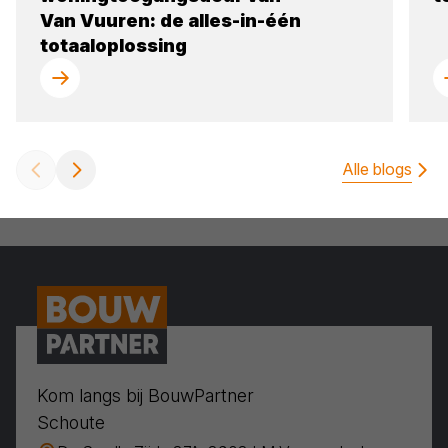
Van Vuuren: de alles-in-één
totaaloplossing
Alle blogs
Kom langs bij BouwPartner
Schoute