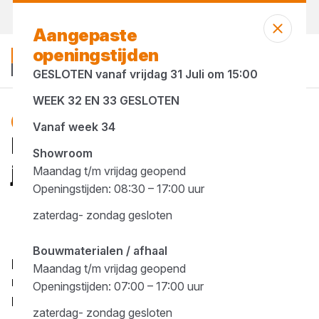
Morgen weer open
vanaf 07:00 uur
Aangepaste
openingstijden
GESLOTEN vanaf vrijdag 31 Juli om 15:00
WEEK 32 EN 33 GESLOTEN
Blog
Vanaf week 34
Dit is dé checklist voor
Showroom
jouw renovatie!
Maandag t/m vrijdag geopend
Openingstijden: 08:30 – 17:00 uur
1 minuut lezen
zaterdag- zondag gesloten
Gepubliceerd op 14 mei 2025
Bij jouw renovaties komt veel kijken: budget,
Bouwmaterialen / afhaal
planning, vergunningen aanvragen… Je wilt
Maandag t/m vrijdag geopend
natuurlijk niet voor onverwachte verrassingen
Openingstijden: 07:00 – 17:00 uur
komen te staan. Hoe zorg je ervoor dat je niets
zaterdag- zondag gesloten