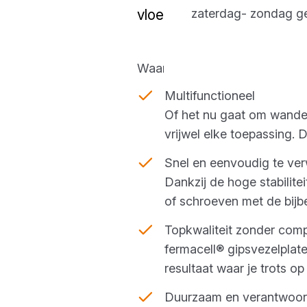
vloerelementen kun je voo
zaterdag- zondag g
Waarom kiezen voor fermacel
Multifunctioneel
Of het nu gaat om wanden
vrijwel elke toepassing. 
Snel en eenvoudig te ve
Dankzij de hoge stabilite
of schroeven met de bij
Topkwaliteit zonder com
fermacell® gipsvezelplate
resultaat waar je trots op
Duurzaam en verantwoo