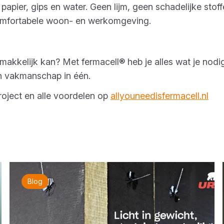
apier, gips en water. Geen lijm, geen schadelijke sto
omfortabele woon- en werkomgeving.
akkelijk kan? Met fermacell® heb je alles wat je nodig 
en vakmanschap in één.
oject en alle voordelen op
allyouneedisfermacell.nl
Blog