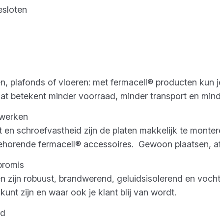
r jouw afbouwproject alle kanten op.
esloten
l®?
, plafonds of vloeren: met fermacell® producten kun je
Dat betekent minder voorraad, minder transport en min
rwerken
it en schroefvastheid zijn de platen makkelijk te monte
behorende fermacell® accessoires. Gewoon plaatsen, a
promis
n zijn robuust, brandwerend, geluidsisolerend en vochtb
 kunt zijn en waar ook je klant blij van wordt.
rd