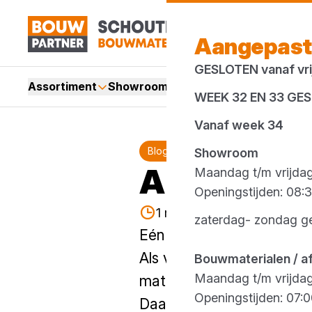
Aangepast
GESLOTEN vanaf vrij
Assortiment
Showroom
Services
Merken
Acti
WEEK 32 EN 33 GE
Vanaf week 34
Blog
Showroom
All you ne
Maandag t/m vrijda
Openingstijden: 08:3
1 minuut lezen
Gepublice
zaterdag- zondag g
Eén plaat. Eindeloze moge
Als verwerker weet je: el
Bouwmaterialen / a
Maandag t/m vrijda
materialen, ingewikkelde 
Openingstijden: 07:0
Daarom is er één oplossin