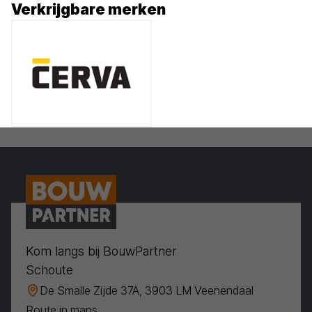
Verkrijgbare merken
Kom langs bij BouwPartner
Schoute
De Smalle Zijde 37A, 3903 LM Veenendaal
Route in maps